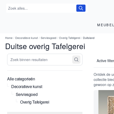
MEUBE
Home
/
Decoratieve kunst
/
Serviesgoed
/
Overig Tafelgerei
/
Duitsland
Duitse overig Tafelgerei
Zoek binnen resultaten
Active filte
Ontdek de un
Alle categorieën
collectie bi
gewoon op zo
Decoratieve kunst
Serviesgoed
Overig Tafelgerei