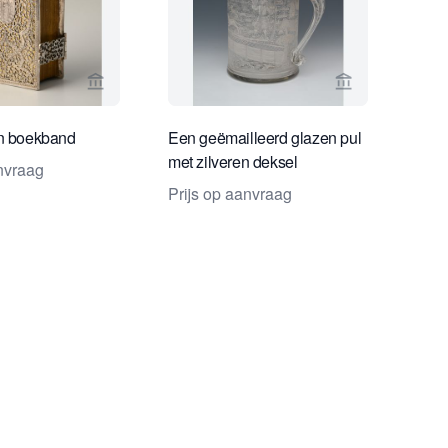
Bekijk verkoperspagina van Limburg Antiquairs
Bekijk verkope
en boekband
Een geëmailleerd glazen pul
met zilveren deksel
anvraag
Prijs op aanvraag