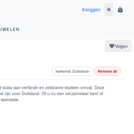
Inloggen
Wissel donke
Winke
UWELEN
Volgen
herkomst: Duitsland
×
Remove all
d scala aan verfijnde en zeldzame stukken omvat. Deze
nd zijn voor Duitsland. Of u nu een verzamelaar bent of
 speciaals.