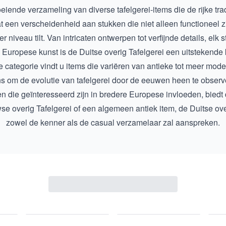
oeiende verzameling van diverse tafelgerei-items die de rijke t
 een verscheidenheid aan stukken die niet alleen functioneel z
niveau tilt. Van intricaten ontwerpen tot verfijnde details, elk 
n Europese kunst is de
Duitse overig Tafelgerei
een uitstekende 
categorie vindt u items die variëren van antieke tot meer mode
ns om de evolutie van tafelgerei door de eeuwen heen te observ
en die geïnteresseerd zijn in bredere Europese invloeden, biedt 
e overig Tafelgerei
of een algemeen antiek item, de Duitse overi
zowel de kenner als de casual verzamelaar zal aanspreken.