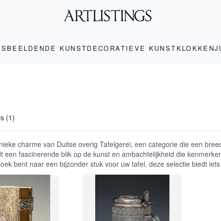
LS
BEELDENDE KUNST
DECORATIEVE KUNST
KLOKKEN
J
rs (1)
ieke charme van Duitse overig Tafelgerei, een categorie die een bree
edt een fascinerende blik op de kunst en ambachtelijkheid die kenmerke
ek bent naar een bijzonder stuk voor uw tafel, deze selectie biedt iets