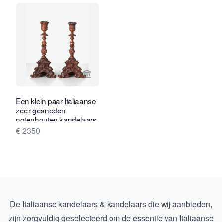
Bekijk verkoperspagina van Toebosch
Een klein paar Italiaanse
zeer gesneden
notenhouten kandelaars,
elk met één kaars, circa
€ 2350
1850.
De Italiaanse kandelaars & kandelaars die wij aanbieden,
zijn zorgvuldig geselecteerd om de essentie van Italiaanse