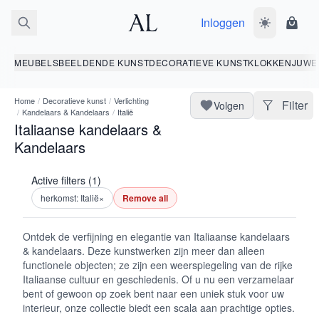
Inloggen
Wissel donk
Wink
MEUBELS
BEELDENDE KUNST
DECORATIEVE KUNST
KLOKKEN
JUWE
Home
/
Decoratieve kunst
/
Verlichting
Filter
Volgen
/
Kandelaars & Kandelaars
/
Italië
Italiaanse kandelaars &
Kandelaars
Active filters (1)
herkomst: Italië
×
Remove all
Ontdek de verfijning en elegantie van Italiaanse kandelaars
& kandelaars. Deze kunstwerken zijn meer dan alleen
functionele objecten; ze zijn een weerspiegeling van de rijke
Italiaanse cultuur en geschiedenis. Of u nu een verzamelaar
bent of gewoon op zoek bent naar een uniek stuk voor uw
interieur, onze collectie biedt een scala aan prachtige opties.