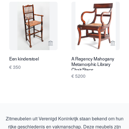
Bekijk verkoperspagina van Limburg A
Bekijk 
Een kinderstoel
A Regency Mahogany
Metamorphic Library
€ 350
Chair/Steps
€ 5200
Zitmeubelen uit Verenigd Koninkrijk staan bekend om hun
rijke geschiedenis en vakmanschap. Deze meubels zijn