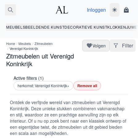
Inloggen
Wissel donk
Wink
MEUBELS
BEELDENDE KUNST
DECORATIEVE KUNST
KLOKKEN
JUWE
Home
/
Meubels
/
Zitmeubelen
Filter
Volgen
/
Verenigd Koninkrijk
Zitmeubelen uit Verenigd
Koninkrijk
Active filters (1)
herkomst: Verenigd Koninkrijk
×
Remove all
Ontdek de verfijnde wereld van zitmeubelen uit Verenigd
Koninkrijk. Deze unieke stukken combineren vakmanschap
en stijl, waardoor ze een prachtige aanvulling zijn op elk
interieur. Of u nu op zoek bent naar een klassiek ontwerp of
een eigentijdse twist, de zitmeubelen uit dit gebied bieden
een scala aan mogelijkheden.