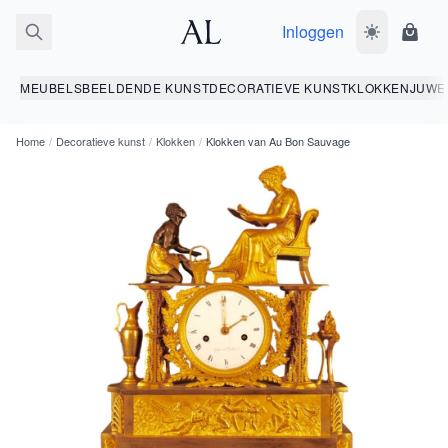
Inloggen
Wissel donk
Wink
MEUBELS
BEELDENDE KUNST
DECORATIEVE KUNST
KLOKKEN
JUWE
Home
/
Decoratieve kunst
/
Klokken
/
Klokken van Au Bon Sauvage