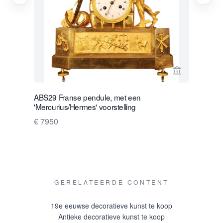
Bekijk verko
ABS29 Franse pendule, met een
M175 Loui
'Mercurius/Hermes' voorstelling
geskelette
montuur o
€ 7950
zilveren be
€ 12500
GERELATEERDE CONTENT
19e eeuwse decoratieve kunst te koop
Antieke decoratieve kunst te koop