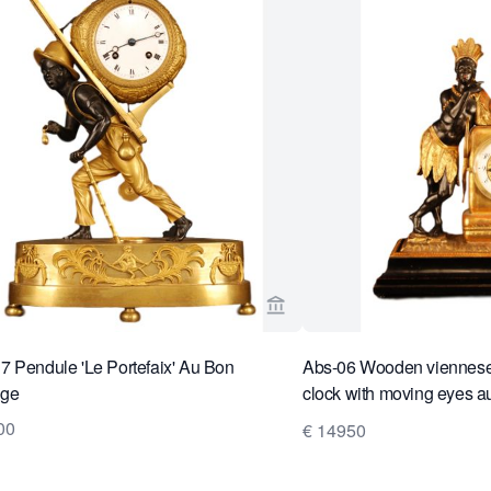
rkoperspagina van Van Brug Collection
Bekijk verkoperspagina van
 Pendule 'Le Portefaix' Au Bon
Abs-06 Wooden viennese
ge
clock with moving eyes 
box.
00
€ 14950