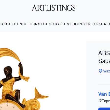
LS
BEELDENDE KUNST
DECORATIEVE KUNST
KLOKKEN
J
ABS
Sau
Verz
Van 
Topv