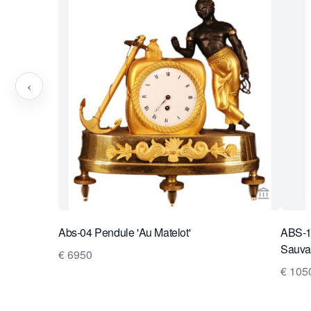
‹
Bekijk ve
Abs-04 Pendule 'Au Matelot'
ABS-17
Sauva
€ 6950
€ 105