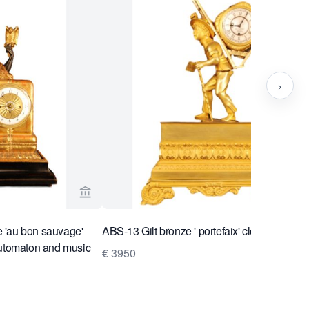
›
 Van Brug Collection
Bekijk verkoperspagina van Van Brug Collect
 'au bon sauvage'
ABS-13 Gilt bronze ' portefaix' clock, miniatu
automaton and music
€ 3950