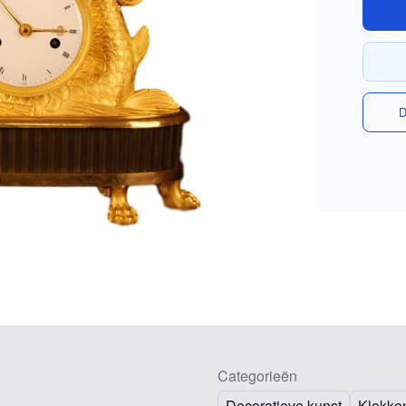
D
Categorieën
Decoratieve kunst
Klokke