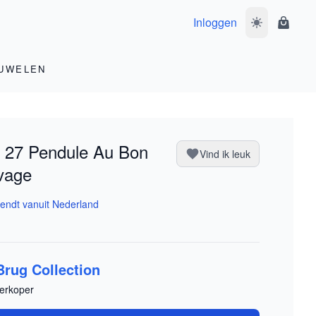
Inloggen
Wissel donke
Winke
UWELEN
 27 Pendule Au Bon
Vind ik leuk
vage
endt vanuit Nederland
Brug Collection
erkoper