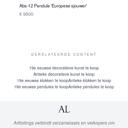
Abs-12 Pendule 'Europese sjouwer'
ABS-17 Pe
Sauvage
€ 9500
€ 10500
GERELATEERDE CONTENT
19e eeuwse decoratieve kunst te koop
Antieke decoratieve kunst te koop
19e eeuwse klokken te koop
Antieke klokken te koop
19e eeuwse pendules te koop
Antieke pendules te koop
Artlistings verbindt verzamelaars en verkopers om