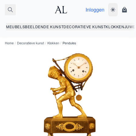
Inloggen
Wissel donk
Wink
MEUBELS
BEELDENDE KUNST
DECORATIEVE KUNST
KLOKKEN
JUWE
Home
/
Decoratieve kunst
/
Klokken
/
Pendules