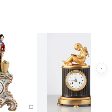
›
n Toebosch Antiques
Bekijk verkoperspagina van Toebosch Antiqu