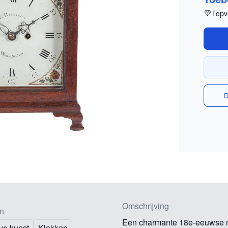
Topv
D
Omschrijving
n
Een charmante 18e-eeuwse m
ve kunst
Klokken