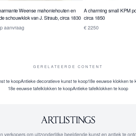
harmante Weense mahoniehouten en
A charming small KPM por
de schouwklok van J. Straub, circa 1830
circa 1850
op aanvraag
€ 2250
GERELATEERDE CONTENT
st te koop
Antieke decoratieve kunst te koop
18e eeuwse klokken te 
18e eeuwse tafelklokken te koop
Antieke tafelklokken te koop
 en verkopers om uitzonderlijke beeldende kunst en antiek te on