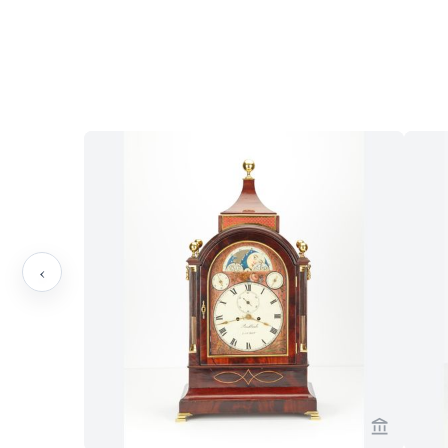
‹
Bekijk ve