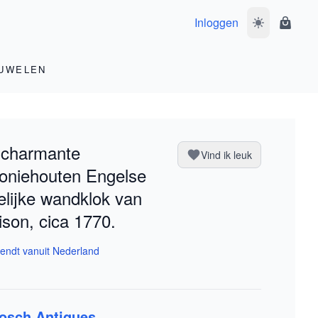
Inloggen
Wissel donke
Winke
UWELEN
 charmante
Vind ik leuk
oniehouten Engelse
elijke wandklok van
ison, cica 1770.
endt vanuit Nederland
osch Antiques