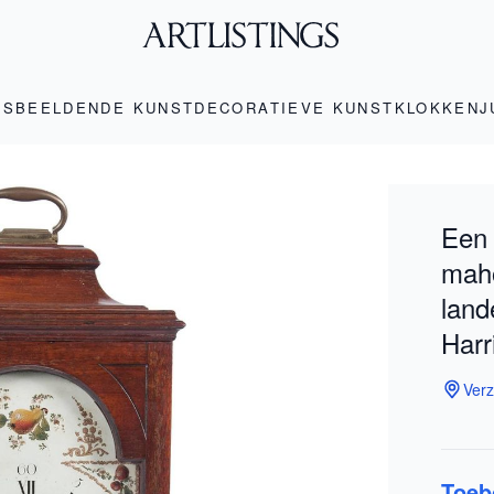
LS
BEELDENDE KUNST
DECORATIEVE KUNST
KLOKKEN
J
Een
mah
land
Harr
Verz
Toeb