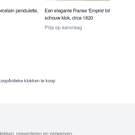
celain pendulette,
Een elegante Franse 'Empire' bibliotheek
schouw klok, circa 1820
Prijs op aanvraag
koop
Antieke klokken te koop
tdekken, presenteren en verwerven.