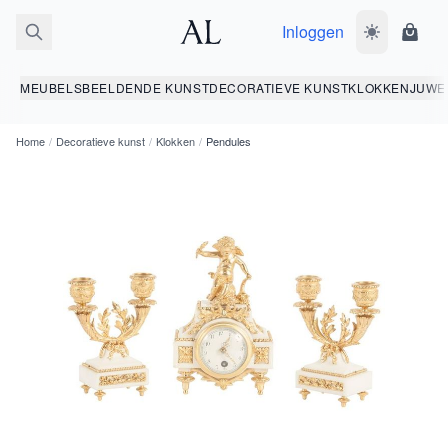
Inloggen
Wissel donk
Wink
MEUBELS
BEELDENDE KUNST
DECORATIEVE KUNST
KLOKKEN
JUWE
Home
/
Decoratieve kunst
/
Klokken
/
Pendules