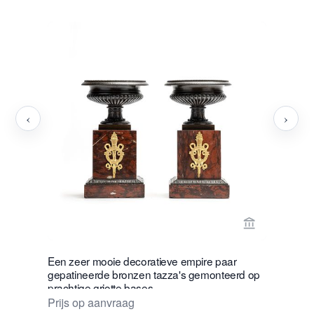
‹
›
Bekijk verko
Een zeer mooie decoratieve empire paar
Weegscha
gepatineerde bronzen tazza's gemonteerd op
€ 3250
prachtige griotte bases
Prijs op aanvraag