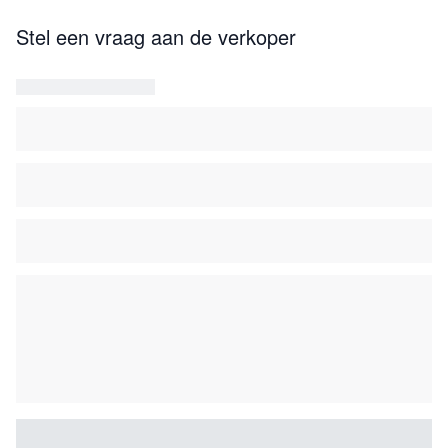
Novelty & Fantasy Clocks ' van de heer Derek Roberts ,
Stel een vraag aan de verkoper
pagina's 61 & 62 .
' Faszination Uhr ' door Negretti / De Vecchi , pagina 32 .