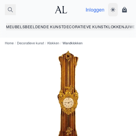
Inloggen
Wissel donk
Wink
MEUBELS
BEELDENDE KUNST
DECORATIEVE KUNST
KLOKKEN
JUWE
Home
/
Decoratieve kunst
/
Klokken
/
Wandklokken