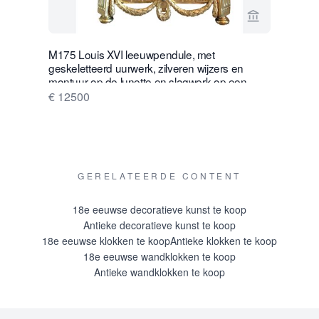
Bekijk verko
M175 Louis XVI leeuwpendule, met
W28 Grote 
geskeletteerd uurwerk, zilveren wijzers en
Glazen At
montuur op de lunette en slagwerk op een
€ 16500
zilveren bel.
€ 12500
GERELATEERDE CONTENT
18e eeuwse decoratieve kunst te koop
Antieke decoratieve kunst te koop
18e eeuwse klokken te koop
Antieke klokken te koop
18e eeuwse wandklokken te koop
Antieke wandklokken te koop