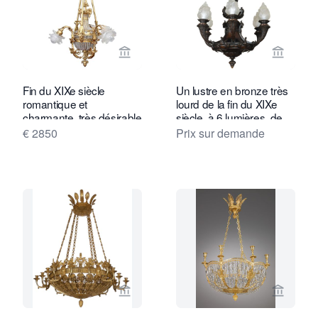
Voir la page vendeur de Toebosch Ant
Voir la
Fin du XIXe siècle
Un lustre en bronze très
romantique et
lourd de la fin du XIXe
charmante, très désirable
siècle, à 6 lumières, de
lampe suspendue au
très bonne qualité.
€ 2850
Prix sur demande
plafond.
Voir la page vendeur de Van Nie Antiq
Voir la