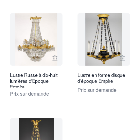
Voir la page vendeur de Kollenburg An
Voir la
Lustre Russe à dix-huit
Lustre en forme disque
lumières d'Epoque
d'époque Empire
Empire
Prix sur demande
Prix sur demande