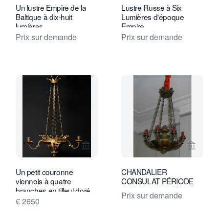
Un lustre Empire de la
Lustre Russe à Six
Baltique à dix-huit
Lumières d'époque
lumières
Empire
Prix sur demande
Prix sur demande
Voir la page vendeur de Van Nie Antiq
Voir l
Un petit couronne
CHANDALIER
viennois à quatre
CONSULAT PÉRIODE
branches en tilleul doré.
Prix sur demande
€ 2650