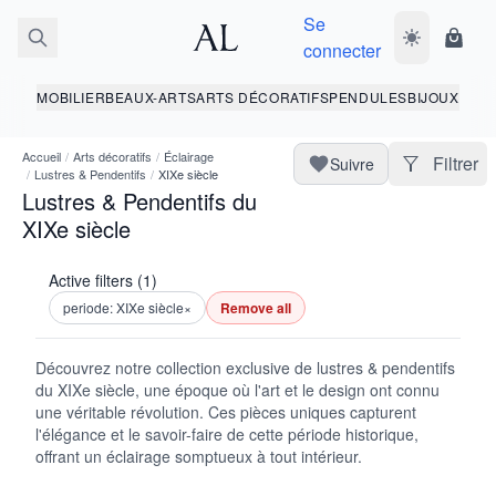
Se
Basculer le 
Panie
connecter
MOBILIER
BEAUX-ARTS
ARTS DÉCORATIFS
PENDULES
BIJOUX
Accueil
/
Arts décoratifs
/
Éclairage
Filtrer
Suivre
/
Lustres & Pendentifs
/
XIXe siècle
Lustres & Pendentifs du
XIXe siècle
Active filters (1)
periode: XIXe siècle
×
Remove all
Découvrez notre collection exclusive de lustres & pendentifs
du XIXe siècle, une époque où l'art et le design ont connu
une véritable révolution. Ces pièces uniques capturent
l'élégance et le savoir-faire de cette période historique,
offrant un éclairage somptueux à tout intérieur.