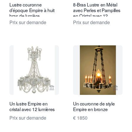
Lustre couronne
8-Bras Lustre en Métal
d’époque Empire à huit
avec Perles et Pampilles
bras de lumière
en Cristal avec 12
Lumières
Prix sur demande
Prix sur demande
Voir la page vendeur de Van Nie Antiq
Voir la
Un lustre Empire en
Un couronne de style
cristal avec 12 lumières
Empire en bronze
Prix sur demande
€ 1850