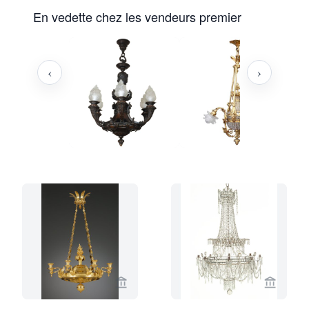
En vedette chez les vendeurs premier
‹
›
Voir la page vendeur de Kollenburg An
Voir la