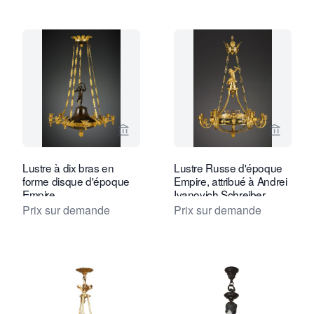
Voir la page vendeur de Kollenburg An
Voir la
Lustre à dix bras en
Lustre Russe d'époque
forme disque d'époque
Empire, attribué à Andrei
Empire
Ivanovich Schreiber
Prix sur demande
Prix sur demande