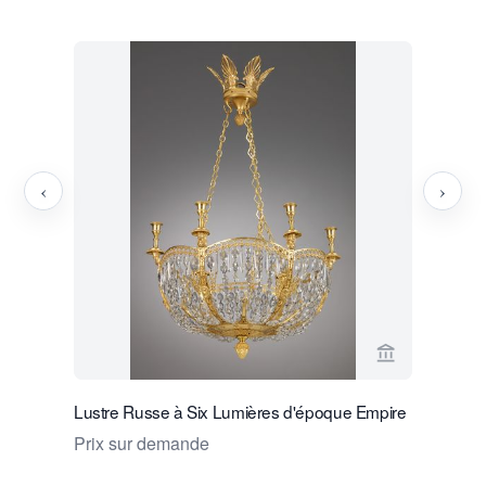
‹
›
Voir la page
Lustre Russe à Six Lumières d'époque Empire
Lustre Ru
Andrei Iv
Prix sur demande
Prix sur