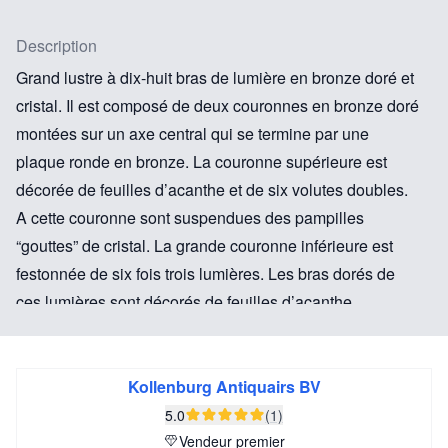
Description
Grand lustre à dix-huit bras de lumière en bronze doré et
cristal. Il est composé de deux couronnes en bronze doré
montées sur un axe central qui se termine par une
plaque ronde en bronze. La couronne supérieure est
décorée de feuilles d’acanthe et de six volutes doubles.
A cette couronne sont suspendues des pampilles
“gouttes” de cristal. La grande couronne inférieure est
festonnée de six fois trois lumières. Les bras dorés de
ces lumières sont décorés de feuilles d’acanthe.
Les couronnes sont reliées entre-elles de cordes de
perles octogonales de cristal à facette.
Kollenburg Antiquairs BV
5.0
(1)
Vendeur premier