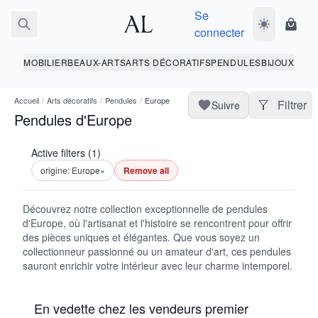
Se
Basculer le 
Panie
connecter
MOBILIER
BEAUX-ARTS
ARTS DÉCORATIFS
PENDULES
BIJOUX
Accueil
/
Arts décoratifs
/
Pendules
/
Europe
Filtrer
Suivre
Pendules d'Europe
Active filters (1)
origine: Europe
×
Remove all
Découvrez notre collection exceptionnelle de pendules
d'Europe, où l'artisanat et l'histoire se rencontrent pour offrir
des pièces uniques et élégantes. Que vous soyez un
collectionneur passionné ou un amateur d'art, ces pendules
sauront enrichir votre intérieur avec leur charme intemporel.
En vedette chez les vendeurs premier