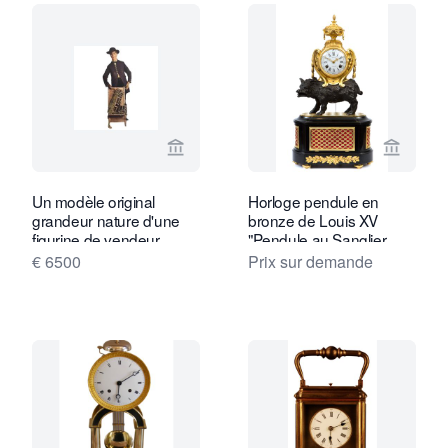
Voir la page vendeur de Toebosch Ant
Voir la
Un modèle original
Horloge pendule en
grandeur nature d'une
bronze de Louis XV
figurine de vendeur
"Pendule au Sanglier
d'horloges du 19e siècle,
€ 6500
Prix sur demande
vers 1880.