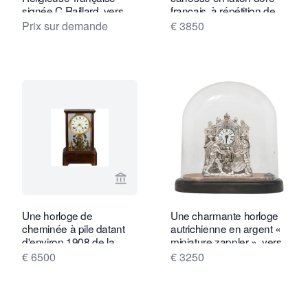
signée C Raillard, vers
français, à répétition de
1665
quarts, dans un boîtier
Prix sur demande
€ 3850
en corne, datant
d'environ 1880.
Voir la page vendeur de Toebosch Ant
Voir la
Une horloge de
Une charmante horloge
cheminée à pile datant
autrichienne en argent «
d'environ 1908 de la
miniature zappler », vers
société Eureka Clock Co
1840
€ 6500
€ 3250
Ltd.