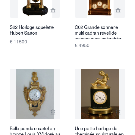
Voir la page vendeur de Van Brug Coll
Voir la
S22 Horloge squelette
C02 Grande sonnerie
Hubert Sarton
multi cadran réveil de
voyage avec calendrier
€ 11500
complet
€ 4950
Voir la page vendeur de Van Dreven A
Voir la
Belle pendule cartel en
Une petite horloge de
bronze Louis XVI doré au
cheminée sculpturale en