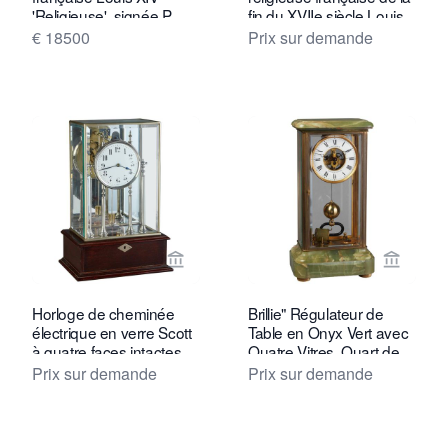
'Religieuse', signée P
fin du XVIIe siècle Louis
Royer à Paris, vers 1680
XIV par D. Champion de
€ 18500
Prix sur demande
Paris, vers 1690
Voir la page vendeur de Toebosch Ant
Voir la
Horloge de cheminée
Brillie" Régulateur de
électrique en verre Scott
Table en Onyx Vert avec
à quatre faces intactes
Quatre Vitres, Quart de
Seconde, vers 1920
Prix sur demande
Prix sur demande