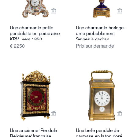
Voir la page vendeur de Toebosch Ant
Voir la
Une charmante petite
Une charmante horloge-
pendulette en porcelaine
urne probablement
KPM, vers 1850
Sevres à cadran
annulaire sonnant, vers
€ 2250
Prix sur demande
1880
Voir la page vendeur de Toebosch Ant
Voir la
Une ancienne 'Pendule
Une belle pendule de
Religieuse' française
carrosse en laiton doré