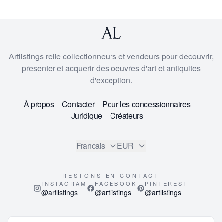
Artlistings relie collectionneurs et vendeurs pour decouvrir,
presenter et acquerir des oeuvres d'art et antiquites
d'exception.
À propos
Contacter
Pour les concessionnaires
Juridique
Créateurs
Francais
EUR
RESTONS EN CONTACT
INSTAGRAM
FACEBOOK
PINTEREST
@artlistings
@artlistings
@artlistings
© 2026
ArtListings™
. All Rights Reserved.