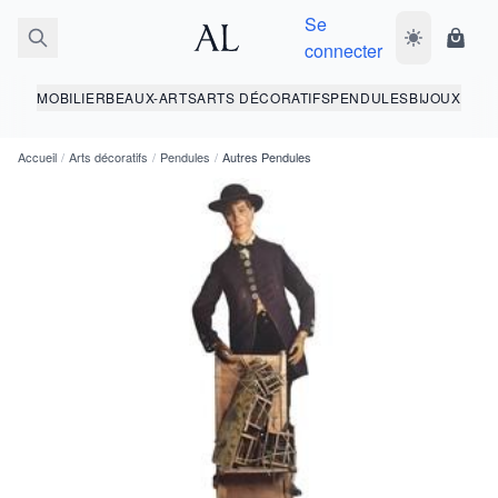
Se
Basculer le 
Panie
connecter
MOBILIER
BEAUX-ARTS
ARTS DÉCORATIFS
PENDULES
BIJOUX
Accueil
/
Arts décoratifs
/
Pendules
/
Autres Pendules