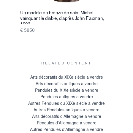
Un modèle en bronze de saint Michel
Rare Frenc
vainquant le diable, d'après John Flaxman,
clock by 
1903
cheminée 
doré de G
€ 5850
Prix sur
RELATED CONTENT
Arts décoratifs du XIXe siècle a vendre
Arts décoratifs antiques a vendre
Pendules du XIXe siècle a vendre
Pendules antiques a vendre
Autres Pendules du XIXe siècle a vendre
Autres Pendules antiques a vendre
Arts décoratifs d'Allemagne a vendre
Pendules d'Allemagne a vendre
Autres Pendules d'Allemagne a vendre