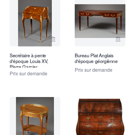
Voir la page vendeur de Kollenburg An
Voir la
Secrétaire à pente
Bureau Plat Anglais
d'époque Louis XV,
d'époque géorgiènne
Pierre Garnier
Prix sur demande
Prix sur demande