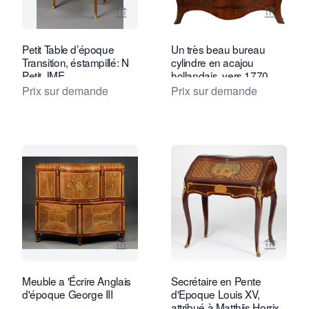
Voir la page vendeur de Kollenburg An
Voir la
Petit Table d’époque
Un très beau bureau
Transition, éstampillé: N
cylindre en acajou
Petit JME
hollandais, vers 1770
Prix sur demande
Prix sur demande
Voir la page vendeur de Kollenburg An
Voir la
Meuble a 'Écrire Anglais
Secrétaire en Pente
d'époque George III
d'Epoque Louis XV,
attribué à Matthijs Horrix