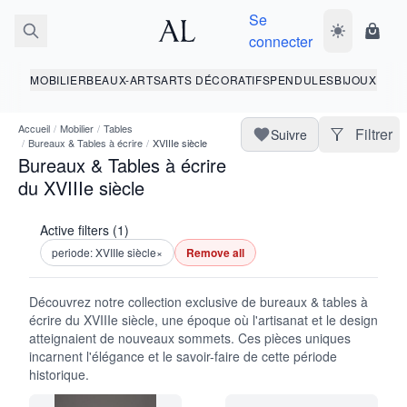
Se
Basculer le 
Panie
connecter
MOBILIER
BEAUX-ARTS
ARTS DÉCORATIFS
PENDULES
BIJOUX
Accueil
/
Mobilier
/
Tables
Filtrer
Suivre
/
Bureaux & Tables à écrire
/
XVIIIe siècle
Bureaux & Tables à écrire
du XVIIIe siècle
Active filters (1)
periode: XVIIIe siècle
×
Remove all
Découvrez notre collection exclusive de bureaux & tables à
écrire du XVIIIe siècle, une époque où l'artisanat et le design
atteignaient de nouveaux sommets. Ces pièces uniques
incarnent l'élégance et le savoir-faire de cette période
historique.