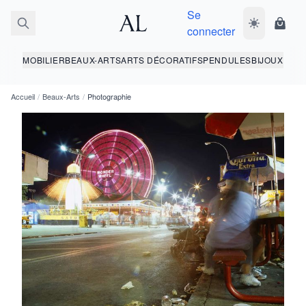
Se
Basculer le 
Panie
connecter
MOBILIER
BEAUX-ARTS
ARTS DÉCORATIFS
PENDULES
BIJOUX
Accueil
/
Beaux-Arts
/
Photographie