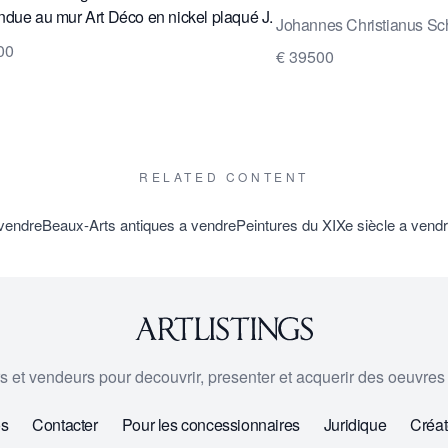
due au mur Art Déco en nickel plaqué J.
Johannes Christianus Sc
ter.
00
€ 39500
RELATED CONTENT
 vendre
Beaux-Arts antiques a vendre
Peintures du XIXe siècle a vend
urs et vendeurs pour decouvrir, presenter et acquerir des oeuvres d
os
Contacter
Pour les concessionnaires
Juridique
Créat