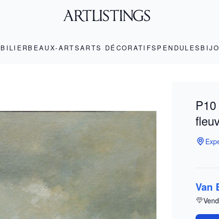
BILIER
BEAUX-ARTS
ARTS DÉCORATIFS
PENDULES
BIJ
P10 
fleu
Expe
Van 
Vend