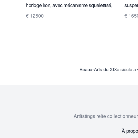
horloge lion, avec mécanisme squelettisé,
suspen
aiguilles et cadre en argent sur la lunette et
L. Reut
€ 12500
€ 165
sonnerie sur une cloche en argent
Beaux-Arts du XIXe siècle a
Artlistings relie collectionne
À prop