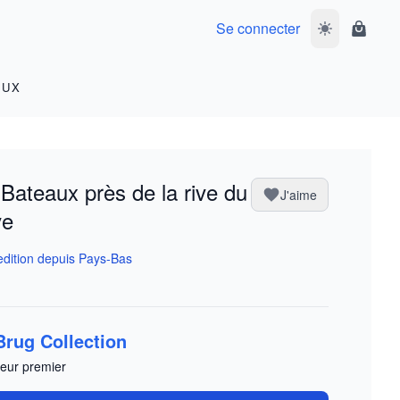
Se connecter
Basculer le m
Panier
OUX
Bateaux près de la rive du
J'aime
ve
dition depuis Pays-Bas
Brug Collection
eur premier