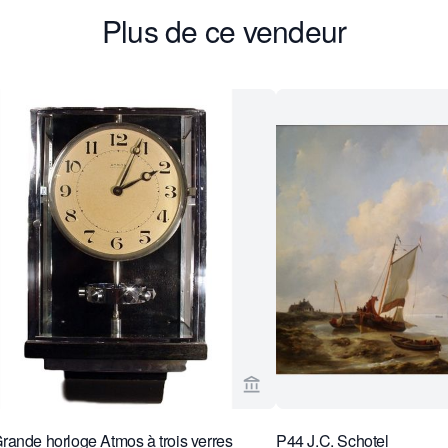
Plus de ce vendeur
age vendeur de Van Brug Collection
Voir la page vendeur de Va
ande horloge Atmos à trois verres
P44 J.C. Schotel