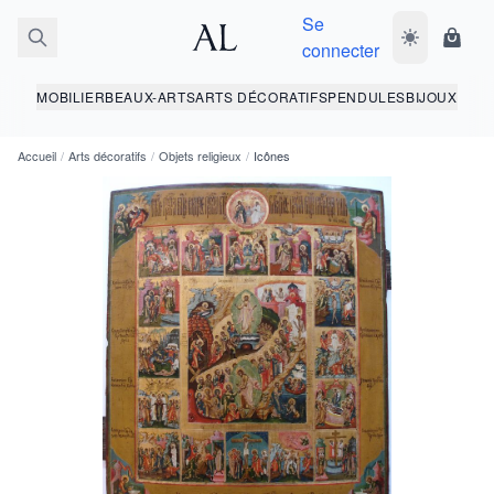
Se
Basculer le 
Panie
connecter
MOBILIER
BEAUX-ARTS
ARTS DÉCORATIFS
PENDULES
BIJOUX
Accueil
/
Arts décoratifs
/
Objets religieux
/
Icônes