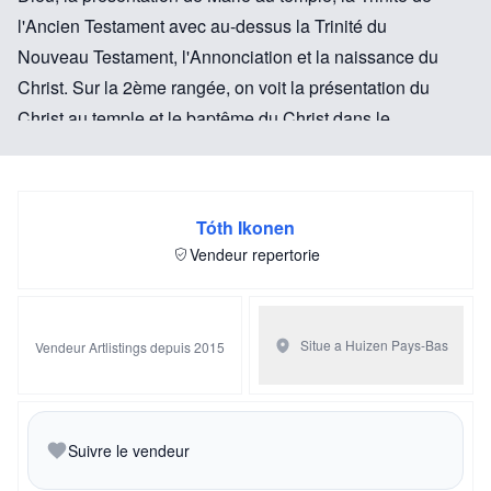
l'Ancien Testament avec au-dessus la Trinité du
Nouveau Testament, l'Annonciation et la naissance du
Christ. Sur la 2ème rangée, on voit la présentation du
Christ au temple et le baptême du Christ dans le
Jourdain représentés. Sur la 3ème rangée se trouvent
l'entrée à Jérusalem et la Transfiguration sur le mont
Thabor. Sur la 4ème rangée, on voit l'Ascension du
Tóth Ikonen
Christ et le sommeil de la Mère de Dieu. Sur la rangée
Vendeur repertorie
inférieure se trouvent la résurrection de Lazare, la
décapitation de Jean, la Crucifixion du Christ,
l'ascension enflammée d'Élie et l'Exaltation de la Croix.
Situe a Huizen
Pays-Bas
Vendeur Artlistings depuis 2015
Dans les coins se trouvent les quatre évangélistes
représentés. Sur les bords, on voit des textes faisant
référence aux fêtes.
Suivre le vendeur