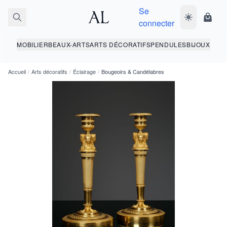
Se
Basculer le 
Panie
connecter
MOBILIER
BEAUX-ARTS
ARTS DÉCORATIFS
PENDULES
BIJOUX
Accueil
/
Arts décoratifs
/
Éclairage
/
Bougeoirs & Candélabres