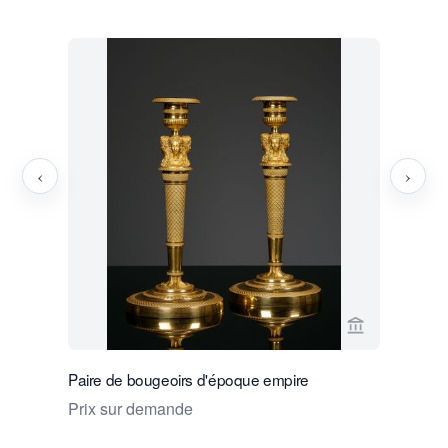
‹
›
Voir la page
Paire de bougeoirs d'époque empire
Paire de 
atrribués 
Prix sur demande
Prix sur