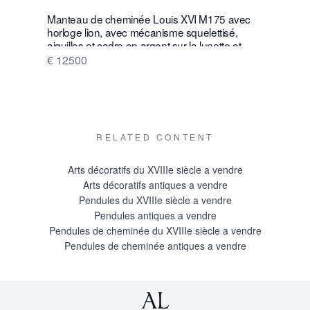
Manteau de cheminée Louis XVI M175 avec
W28 Grand
horloge lion, avec mécanisme squelettisé,
suspendue
aiguilles et cadre en argent sur la lunette et
J. L. Reutt
sonnerie sur une cloche en argent
€ 12500
€ 16500
RELATED CONTENT
Arts décoratifs du XVIIIe siècle a vendre
Arts décoratifs antiques a vendre
Pendules du XVIIIe siècle a vendre
Pendules antiques a vendre
Pendules de cheminée du XVIIIe siècle a vendre
Pendules de cheminée antiques a vendre