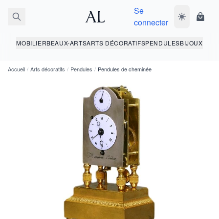
Se
Basculer le 
Panie
connecter
MOBILIER
BEAUX-ARTS
ARTS DÉCORATIFS
PENDULES
BIJOUX
Accueil
/
Arts décoratifs
/
Pendules
/
Pendules de cheminée