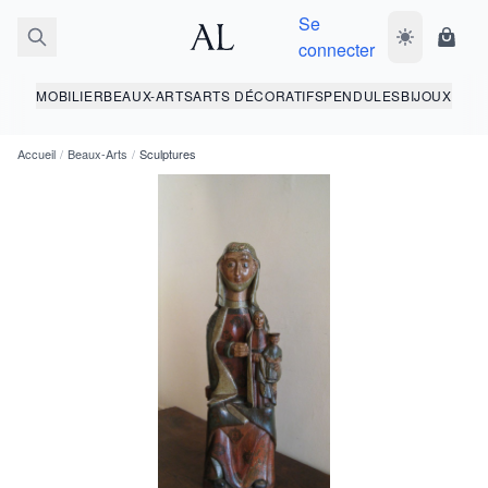
Se
Basculer le 
Panie
connecter
MOBILIER
BEAUX-ARTS
ARTS DÉCORATIFS
PENDULES
BIJOUX
Accueil
/
Beaux-Arts
/
Sculptures