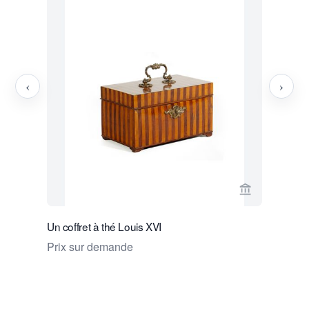
‹
›
Voir la page
Un coffret à thé Louis XVI
Un Coffre 
Prix sur demande
Prix sur