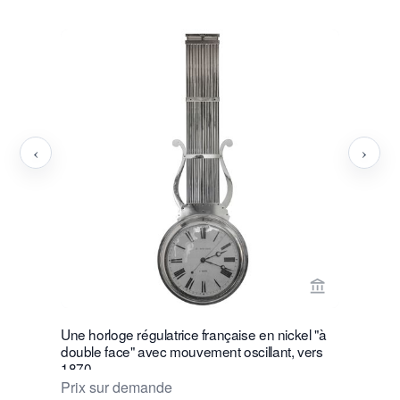
‹
›
Voir la page
Une horloge régulatrice française en nickel "à
Un attraya
double face" avec mouvement oscillant, vers
français d
1870
Rodanet v
Prix sur demande
Prix sur