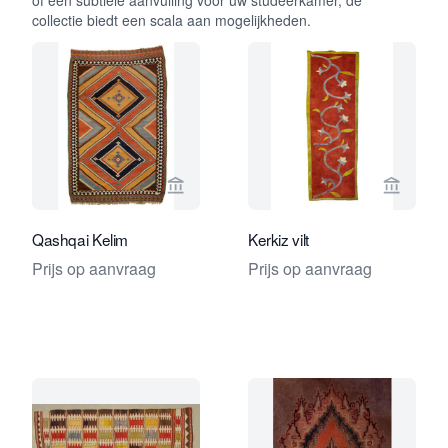
of een subtiele aanvulling voor uw studeerkamer, de
collectie biedt een scala aan mogelijkheden.
Bekijk verkoperspagina van Foumani P
Bekijk 
Qashqai Kelim
Kerkiz vilt
Prijs op aanvraag
Prijs op aanvraag