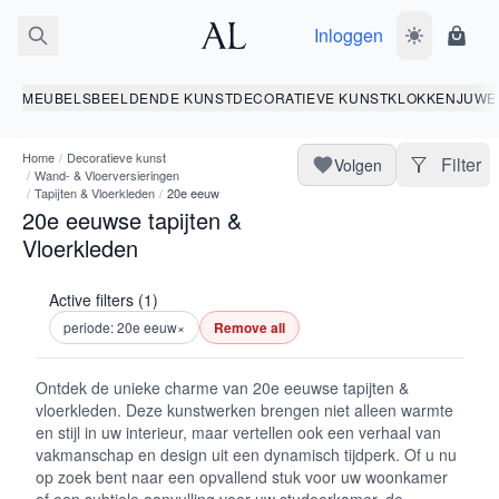
Inloggen
Wissel donk
Wink
MEUBELS
BEELDENDE KUNST
DECORATIEVE KUNST
KLOKKEN
JUWE
Home
/
Decoratieve kunst
Filter
Volgen
/
Wand- & Vloerversieringen
/
Tapijten & Vloerkleden
/
20e eeuw
20e eeuwse tapijten &
Vloerkleden
Active filters (1)
periode: 20e eeuw
×
Remove all
Ontdek de unieke charme van 20e eeuwse tapijten &
vloerkleden. Deze kunstwerken brengen niet alleen warmte
en stijl in uw interieur, maar vertellen ook een verhaal van
vakmanschap en design uit een dynamisch tijdperk. Of u nu
op zoek bent naar een opvallend stuk voor uw woonkamer