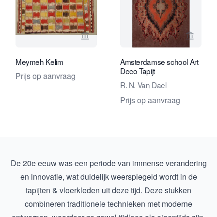
Bekijk verkoperspagina van Foumani P
Bekijk 
Meymeh Kelim
Amsterdamse school Art
Deco Tapijt
Prijs op aanvraag
R. N. Van Dael
Prijs op aanvraag
De 20e eeuw was een periode van immense verandering
en innovatie, wat duidelijk weerspiegeld wordt in de
tapijten & vloerkleden uit deze tijd. Deze stukken
combineren traditionele technieken met moderne