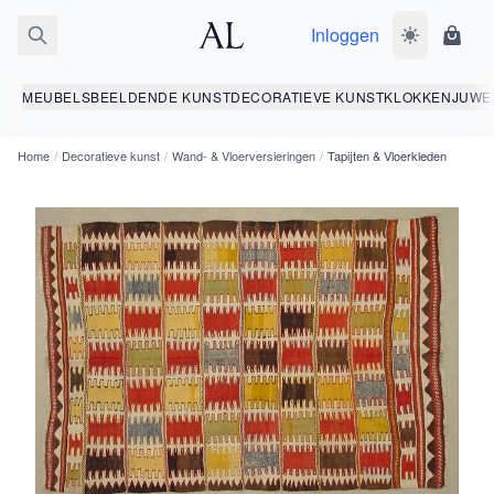
Inloggen
Wissel donk
Wink
MEUBELS
BEELDENDE KUNST
DECORATIEVE KUNST
KLOKKEN
JUWE
Home
/
Decoratieve kunst
/
Wand- & Vloerversieringen
/
Tapijten & Vloerkleden