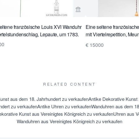
rseite von Gude & Meis Antique Clocks ansehen
Verkaeuferseite von Gude 
eltene französische Louis XVI Wanduhr
Eine seltene französisch
ertelstundenschlag, Lepaute, um 1783.
mit Viertelrepetition, Me
1770.
00
€ 15000
RELATED CONTENT
unst aus dem 18. Jahrhundert zu verkaufen
Antike Dekorative Kunst
ndert zu verkaufen
Antike Uhren zu verkaufen
Wanduhren aus dem 18.
korative Kunst aus Vereinigtes Königreich zu verkaufen
Uhren aus Ve
Wanduhren aus Vereinigtes Königreich zu verkaufen