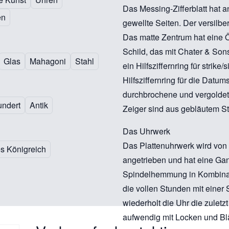
Das Messing-Zifferblatt hat 
en
gewellte Seiten. Der versilber
Das matte Zentrum hat eine Ö
Schild, das mit Chater & Son
Glas
Mahagoni
Stahl
ein Hilfsziffernring für strike
Hilfsziffernring für die Datum
durchbrochene und vergoldet
undert
Antik
Zeiger sind aus gebläutem St
Das Uhrwerk
Das Plattenuhrwerk wird von
es Königreich
angetrieben und hat eine Gan
Spindelhemmung in Kombinatio
die vollen Stunden mit einer
wiederholt die Uhr die zulet
aufwendig mit Locken und Blä