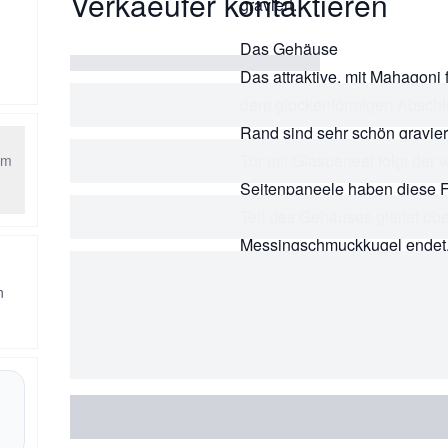
Verkaeufer kontaktieren
graviert.
Das Gehäuse
Das attraktive, mit Mahagoni 
dem glockenförmigen Abschlus
Rand sind sehr schön gravier
Tür mit Glaspaneel folgt der
am
Seitenpaneele haben diese Fo
Teil des Gehäuses gleitet über
Messingschmuckkugel endet
n