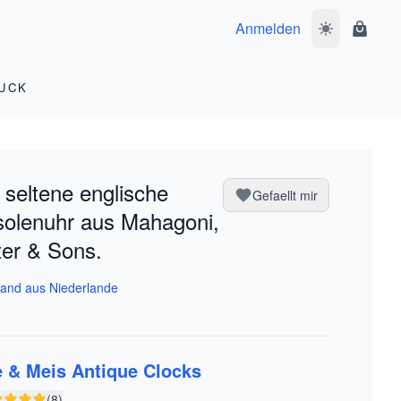
Anmelden
Dunkelmodus 
Waren
UCK
 seltene englische
Gefaellt mir
olenuhr aus Mahagoni,
er & Sons.
and aus Niederlande
 & Meis Antique Clocks
(8)