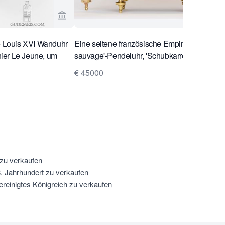
& Meis Antique Clocks ansehen
Verkaeuferseite von Gude & Meis Antique Cl
e Louis XVI Wanduhr
Eine seltene französische Empire-'au bon
unier Le Jeune, um
sauvage'-Pendeluhr, 'Schubkarre', Lesieur à
Paris, um 1800.
€ 45000
 zu verkaufen
 Jahrhundert zu verkaufen
reinigtes Königreich zu verkaufen