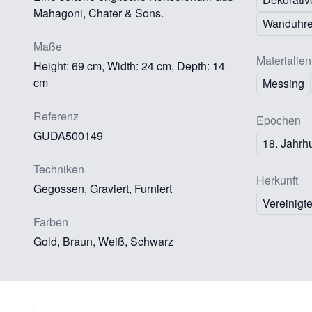
Mahagoni, Chater & Sons.
Wanduhr
Maße
Materialien
Height: 69 cm, Width: 24 cm, Depth: 14
cm
Messing
Referenz
Epochen
GUDA500149
18. Jahrh
Techniken
Herkunft
Gegossen, Graviert, Furniert
Vereinigt
Farben
Gold, Braun, Weiß, Schwarz