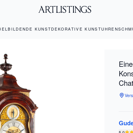
BEL
BILDENDE KUNST
DEKORATIVE KUNST
UHREN
SCHM
Eine
Kons
Chat
Vers
Gude
5.0