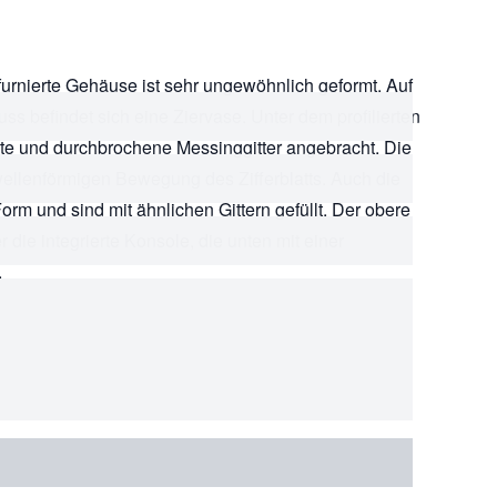
furnierte Gehäuse ist sehr ungewöhnlich geformt. Auf
s befindet sich eine Ziervase. Unter dem profilierten
te und durchbrochene Messinggitter angebracht. Die
 wellenförmigen Bewegung des Zifferblatts. Auch die
rm und sind mit ähnlichen Gittern gefüllt. Der obere
 die integrierte Konsole, die unten mit einer
.