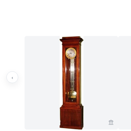
‹
Voir la p