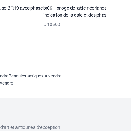
daise BR19 avec phase
br06 Horloge de table néerlandaise avec
indication de la date et des phases de la lun
€ 10500
endre
Pendules antiques a vendre
 vendre
'art et antiquites d'exception.