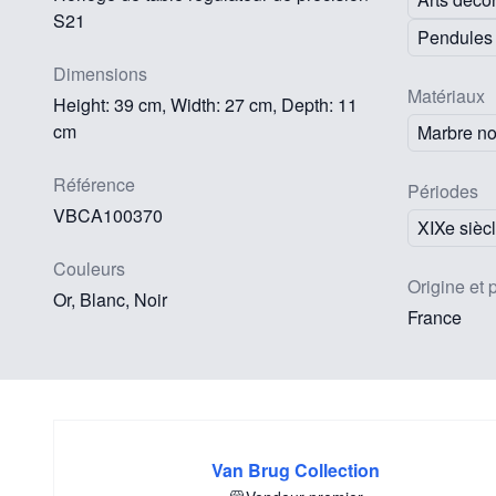
S21
Pendules 
Dimensions
Matériaux
Height: 39 cm, Width: 27 cm, Depth: 11
cm
Marbre no
Référence
Périodes
VBCA100370
XIXe sièc
Couleurs
Origine et 
Or, Blanc, Noir
France
Van Brug Collection