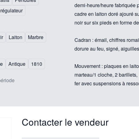
demi-heure/heure fabriquée 
régulateur
cadre en laiton doré ajouré 
noir sur six pieds en forme de
ir
Laiton
Marbre
Cadran : émail, chiffres roma
dorure au feu, signé, aiguille
le
Antique
1810
Mouvement : plaques en laito
marteau/1 cloche, 2 barillets,
période
fer avec suspensions à ressort
Contacter le vendeur