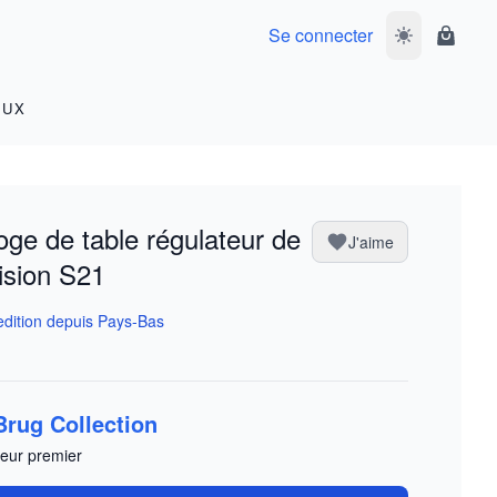
Se connecter
Basculer le m
Panier
OUX
oge de table régulateur de
J'aime
ision S21
dition depuis Pays-Bas
Brug Collection
eur premier