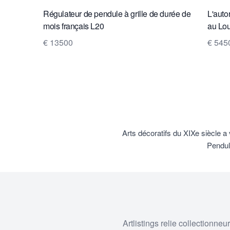
Régulateur de pendule à grille de durée de
L'auto
mois français L20
au Lou
€ 13500
€ 545
Arts décoratifs du XIXe siècle a
Pendul
Artlistings relie collectionne