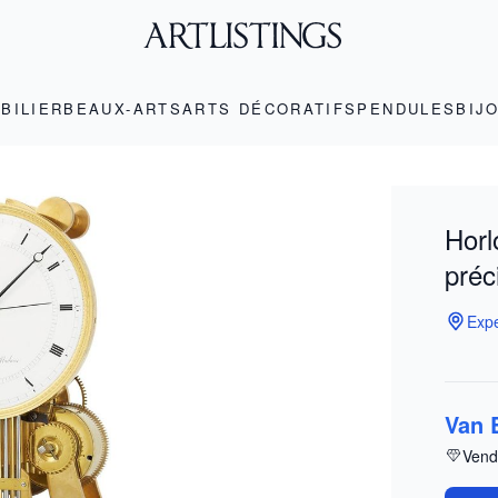
BILIER
BEAUX-ARTS
ARTS DÉCORATIFS
PENDULES
BIJ
Horl
préc
Expe
Van 
Vend