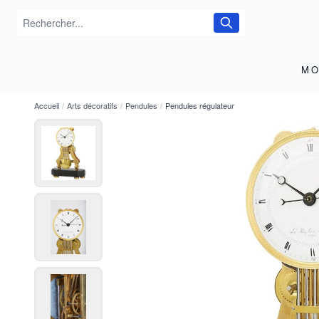
MO
Accueil
/
Arts décoratifs
/
Pendules
/
Pendules régulateur