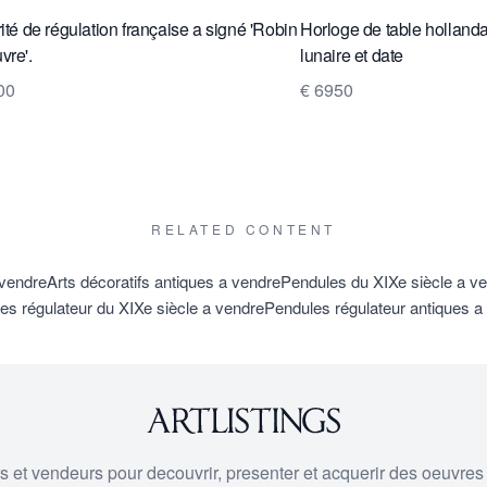
rité de régulation française a signé 'Robin
Horloge de table hollan
vre'.
lunaire et date
00
€ 6950
RELATED CONTENT
 vendre
Arts décoratifs antiques a vendre
Pendules du XIXe siècle a v
es régulateur du XIXe siècle a vendre
Pendules régulateur antiques a
urs et vendeurs pour decouvrir, presenter et acquerir des oeuvres d