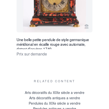
Voir la page
Une belle petite pendule de style germanique
Une belle 
méridional en écaille rouge avec automate,
sud de l'
datant d'environ 1740.
€ 8500
Prix sur demande
RELATED CONTENT
Arts décoratifs du XIXe siècle a vendre
Arts décoratifs antiques a vendre
Pendules du XIXe siècle a vendre
Pendules antiques a vendre