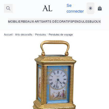
Se
Basculer le 
Panie
connecter
MOBILIER
BEAUX-ARTS
ARTS DÉCORATIFS
PENDULES
BIJOUX
Accueil
/
Arts décoratifs
/
Pendules
/
Pendules de voyage