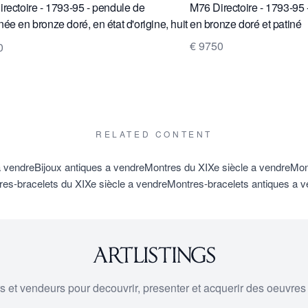
rectoire - 1793-95 - pendule de
M76 Directoire - 1793-95
ée en bronze doré, en état d'origine, huit
en bronze doré et patiné
de durée
€ 9750
0
RELATED CONTENT
a vendre
Bijoux antiques a vendre
Montres du XIXe siècle a vendre
Mon
es-bracelets du XIXe siècle a vendre
Montres-bracelets antiques a v
urs et vendeurs pour decouvrir, presenter et acquerir des oeuvres d