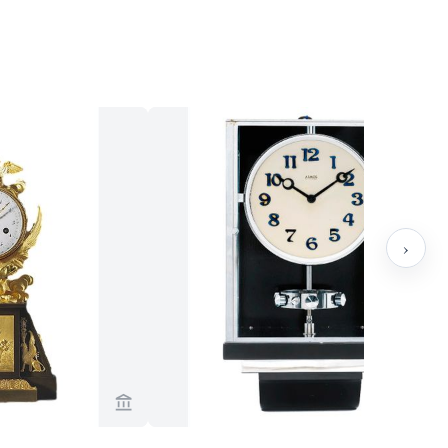
›
n Brug Collection
Voir la page vendeur de Van Brug Collection